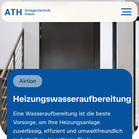
Aktion
Heizungswasseraufbereitung
Eine Wasseraufbereitung ist die beste
Vorsorge, um Ihre Heizungsanlage
zuverlässig, effizient und umweltfreundlich